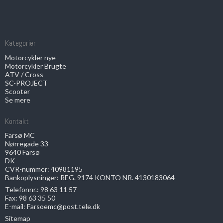
Kategorier
Motorcykler nye
Motorcykler Brugte
ATV / Cross
SC-PROJECT
Scooter
Se mere
Kontakt
Farsø MC
Nørregade 33
9640 Farsø
DK
CVR-nummer: 40981195
Bankoplysninger: REG. 9174 KONTO NR. 4130183064
Telefonnr.:
98 63 11 57
Fax: 98 63 35 50
E-mail
:
Farsoemc@post.tele.dk
Sitemap