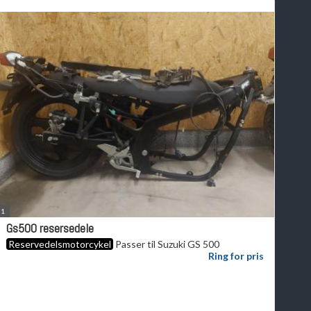
1
Gs500 resersedele
Reservedelsmotorcykel
Passer til Suzuki GS 500
Ring for pris