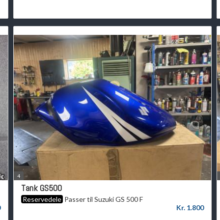
4
Tank GS500
Reservedele
Passer til Suzuki GS 500 F
0
Kr. 1.800