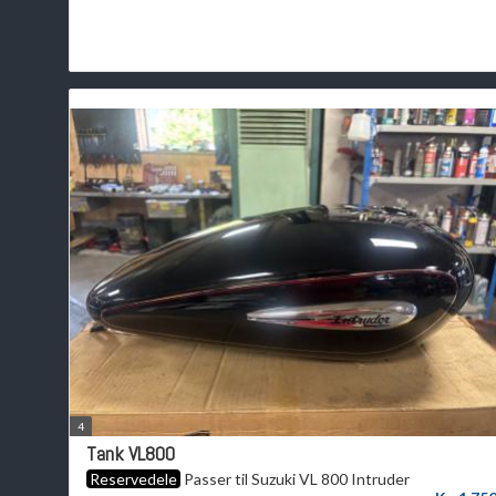
4
Tank VL800
Reservedele
Passer til Suzuki VL 800 Intruder