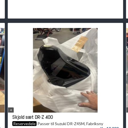
4
Skjold sæt DR-Z 400
Reservedele
Passer til Suzuki DR-Z4SM, Fabriksny