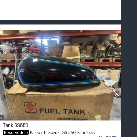
5
Tank GS550
Reservedele
Passer til Suzuki GS 550, Fabriksny