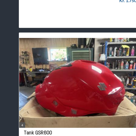
Kr. 1.75
4
Tank GSR600