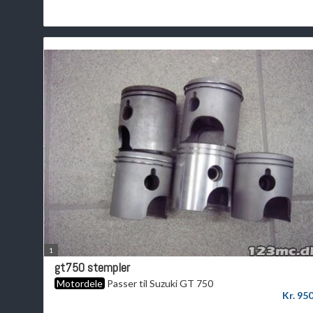
1
gt750 stempler
Motordele
Passer til Suzuki GT 750
Kr. 95