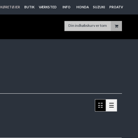
KØRETØJER
BUTIK
VÆRKSTED
INFO
HONDA
SUZUKI
PROATV
Din indkøbskurv er tom
☷
☰