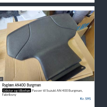
2
Ryglæn AN400 Burgman
Udstyr og tilbehør
Passer til Suzuki AN 400 Burgman,
Fabriksny
Kr. 595