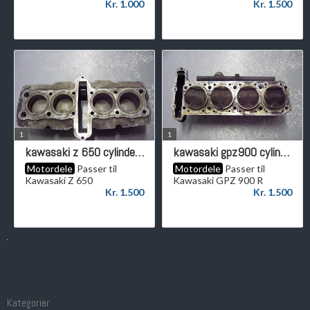
Kr. 1.000
Kr. 1.500
1
1
kawasaki z 650 cylinderkit
kawasaki gpz900 cylinderkit
Motordele
Passer til
Motordele
Passer til
Kawasaki Z 650
Kawasaki GPZ 900 R
Kr. 1.500
Kr. 1.500
Kategorier