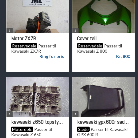
3
3
Motor ZX7R
Cover tail
Reservedele
Passer til
Reservedele
Passer til
Kawasaki ZX7R
Kawasaki Z 800
Ring for pris
Kr. 800
1
1
kawasaki z650 topstykke
kawasaki gpx600r saddel
Motordele
Passer til
Sæde
Passer til Kawasaki
Kawasaki Z 650
GPX 600 R